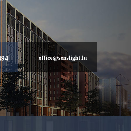
494
office@senslight.lu