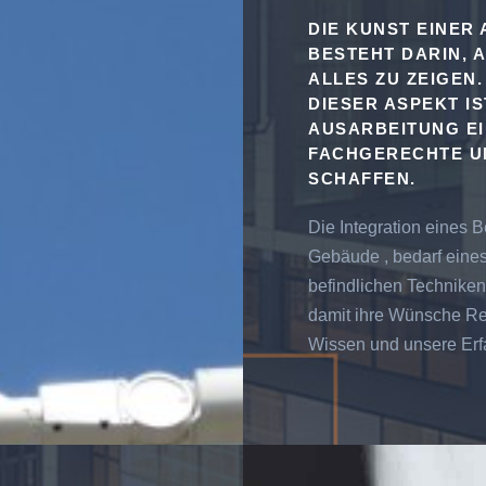
DIE KUNST EINER
BESTEHT DARIN, 
ALLES ZU ZEIGEN
DIESER ASPEKT IS
AUSARBEITUNG E
FACHGERECHTE U
SCHAFFEN.
Die Integration eines 
Gebäude , bedarf eines
befindlichen Techniken
damit ihre Wünsche Rea
Wissen und unsere Erfa