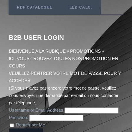
PDF CATALOGUE
LED CALC.
B2B
USER LOGIN
BIENVENUE A LA RUBIQUE « PROMOTIONS »
ICI, VOUS TROUVEZ TOUTES NOS PROMOTION EN
COURS
VEUILLEZ RENTRER VOTRE MOT DE PASSE POUR Y
ACCEDER
(Si vous n’avez pas encore votre mot de passe, veuillez
nous envoyer une demande par e-mail ou nous contacter
par téléphone.
Username or Email Address
Password
Remember Me